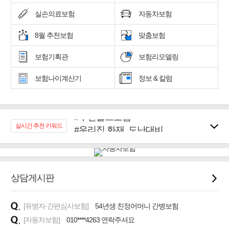
실손의료보험
자동차보험
8월 추천보험
맞춤보험
보험기획관
보험리모델링
보험나이계산기
정보 & 칼럼
#추천골프보험
#우리집 화재, 도난대비
실시간 추천 키워드
#노후대비 연금재테크!
#임플란트, 치아치료보장
#어린이 종합보장
#교통사고대비 운전자보험
상담게시판
#무해지 건강보험
#바뀌기전에 4세대 가입
[유병자·간편심사보험]
54년생 친정어머니 간병보험
[자동차보험]
010****4263 연락주셔요