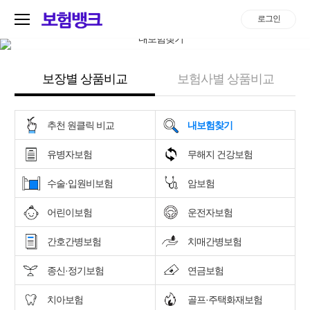
로그인
보장별 상품비교
보험사별 상품비교
추천 원클릭 비교
내보험찾기
유병자보험
무해지 건강보험
수술·입원비보험
암보험
어린이보험
운전자보험
간호간병보험
치매간병보험
종신·정기보험
연금보험
치아보험
골프·주택화재보험