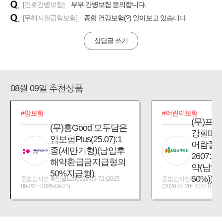
[간호간병보험]
부부 간병보험 문의합니다.
[무해지환급형보험]
종합 건강보험(?) 알아보고 있습니다
상담글 쓰기
08월 09일 추천상품
#암보험
#어린이보험
(무)프
(무)흥Good 모두담은
강할때
암보험Plus(25.07):1
어람플
종(세만기형)(납입후
2607:
해약환급금지급형의
약(납입
50%지급형)
50%))
준법감시인 확인필L250922-09-72 (2025-
준법감시인확인필_제2026
09-22 ~ 2026-09-21)
(2026.07.20~2027.07.19