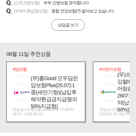
[간호간병보험]
부부 간병보험 문의합니다.
[무해지환급형보험]
종합 건강보험(?) 알아보고 있습니다
상담글 쓰기
08월 11일 추천상품
#암보험
#어린이보험
(무)프
(무)흥Good 모두담은
강할때
암보험Plus(25.07):1
어람플
종(세만기형)(납입후
2607:
해약환급금지급형의
약(납입
50%지급형)
50%))
준법감시인 확인필L250922-09-72 (2025-
준법감시인확인필_제2026
09-22 ~ 2026-09-21)
(2026.07.20~2027.07.19