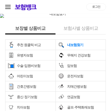
로그인
보장별 상품비교
보험사별 상품비교
추천 원클릭 비교
내보험찾기
유병자보험
무해지 건강보험
수술·입원비보험
암보험
어린이보험
운전자보험
간호간병보험
치매간병보험
종신·정기보험
연금보험
치아보험
골프·주택화재보험