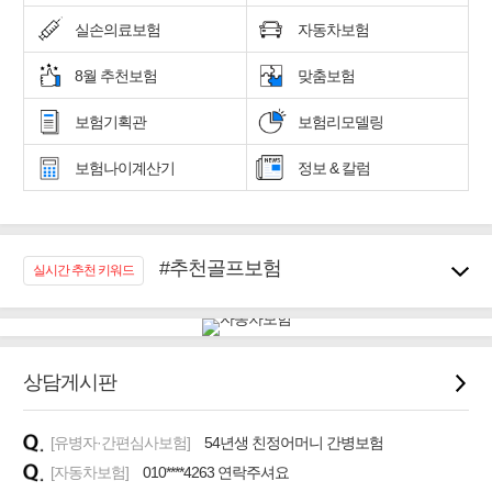
실손의료보험
자동차보험
8월 추천보험
맞춤보험
보험기획관
보험리모델링
보험나이계산기
정보 & 칼럼
#추천골프보험
실시간 추천 키워드
#우리집 화재, 도난대비
#노후대비 연금재테크!
#임플란트, 치아치료보장
#어린이 종합보장
상담게시판
#교통사고대비 운전자보험
#무해지 건강보험
[유병자·간편심사보험]
54년생 친정어머니 간병보험
#바뀌기전에 4세대 가입
[자동차보험]
010****4263 연락주셔요