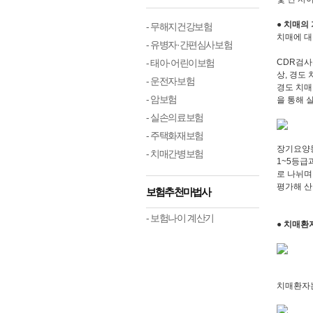
● 치매의
- 무해지건강보험
치매에 대
- 유병자·간편심사보험
- 태아·어린이보험
CDR검사
상, 경도
- 운전자보험
경도 치매
- 암보험
을 통해 
- 실손의료보험
- 주택화재보험
장기요양
- 치매간병보험
1~5등급
로 나뉘며
평가해 산
보험추천마법사
- 보험나이 계산기
● 치매환
치매환자는