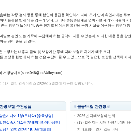
음에는 각종 검사 등을 통해 본인의 등급을 확인하게 되며, 초기 단계 확인시에는 주로
하며 돌봄을 받게 되는 경우가 많다, 그러다 중등증단계로 넘어가면 재가와 더불어 시
 받는 경우가 늘어나며, 중증 단계로 넘어서면 요양원 등의 시설을 이용하는 경우가 많
계별로 본인 또는 가족이 부담해야 하는 금액이 다를 수 있는데, 이러한 내용 등을 감
하는 것이 좋을 것 같다.
 보장하는 내용과 금액 및 보장기간 등에 따라 보험료 차이가 매우 크다.
든 보장을 한번에 다 하는 것은 부담이 클 수도 있으므로 꼭 필요한 보장을 선택하여 
서병남대표(suh4048@InsValley.com)
밸리에서 월간 인슈어런스 2026년 2월호에 제공한 칼럼입니다.
간병보험 추천상품
금융/보험 관련정보
담은시니어:1형(무해약) [흥국생명]
2026년 치매보험의 변화
없던실속치매:1종(무해약) [라이나생명]
(13) 길어지는 치매 간병기, 대비하셨
고당지:간병인2607 [DB손해보험]
치매보험이 인기 있는 이유