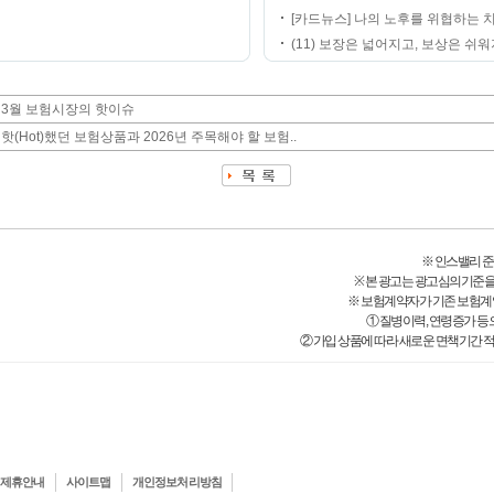
[카드뉴스] 나의 노후를 위협하는 
(11) 보장은 넓어지고, 보상은 쉬워지
년 3월 보험시장의 핫이슈
 핫(Hot)했던 보험상품과 2026년 주목해야 할 보험..
※ 인스밸리 준법감시
※ 본 광고는 광고심의기준을
※ 보험계약자가 기존 보험계
① 질병이력, 연령증가 등
② 가입 상품에 따라 새로운 면책기간 적
제휴안내
사이트맵
개인정보처리방침