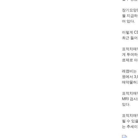
장기요양등
월 지급하
어 있다.
이렇게 C
최근 들어
표적치매약
게 투여하
료제로 아
레캠비는 
원에서 3
매약물허
표적치매약
MRI 검
있다.
표적치매약
될 수 있
는 추세이