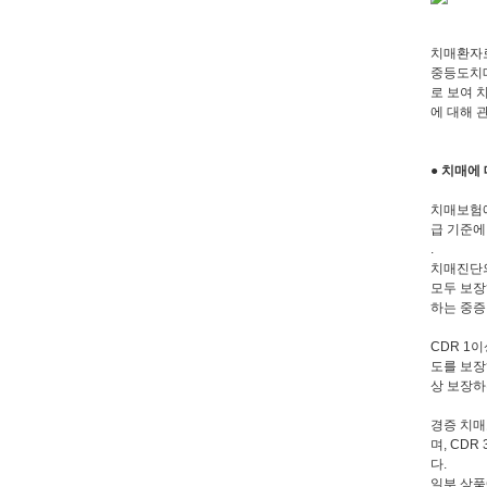
치매환자로
중등도치매
로 보여 
에 대해 
● 치매에
치매보험에
급 기준에
.
치매진단의
모두 보장
하는 중증
CDR 1
도를 보장
상 보장하
경증 치매
며, CD
다.
일부 상품