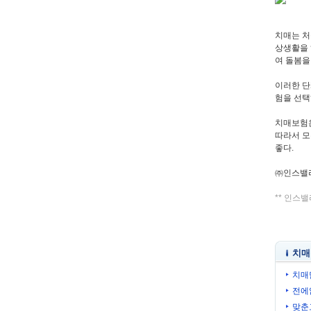
치매는 처
상생활을 
여 돌봄을
이러한 단
험을 선택
치매보험은
따라서 모
좋다.
㈜인스밸리 
** 인스
치매
치매
전에
맞춘