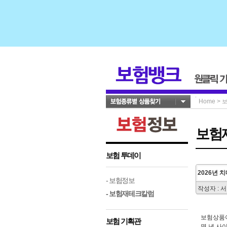
Home
>
보험
보험 투데이
2026년 
- 보험정보
작성자 : 
- 보험재테크칼럼
보험상품이
보험 기획관
몇 년 사