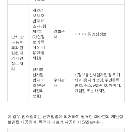
개인정
보 보호
법 제18
조 제2항
제7호
경찰관
• CCTV 등 영상정보
(개인정
서
납치, 감
보의 목
금 등 범
적 외 이
죄와 관
용·제공
련된 자
제한)
의 개인
정보 처
리
전기통
신사업
• (정보통신사업자인 경우 기
법 제83
수사관
재) 이용자의 성명, 주민등록
조 (통신
서
번호, 주소, 전화번호, 아이디,
비밀의
가입일 또는 해지일
보호)
이 경우 인스밸리는 근거법령에 의거하여 필요한 최소한의 개인정
보만을 제공하며, 목적과 다르게 제공하지 않겠습니다.