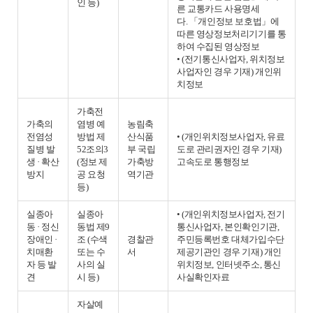
인 등)
른 교통카드 사용명세
다. 「개인정보 보호법」에
따른 영상정보처리기기를 통
하여 수집된 영상정보
• (전기통신사업자, 위치정보
사업자인 경우 기재) 개인위
치정보
가축전
가축의
염병 예
농림축
전염성
방법 제
산식품
• (개인위치정보사업자, 유료
질병 발
52조의3
부 국립
도로 관리권자인 경우 기재)
생 · 확산
(정보 제
가축방
고속도로 통행정보
방지
공 요청
역기관
등)
실종아
실종아
• (개인위치정보사업자, 전기
동 · 정신
동법 제9
통신사업자, 본인확인기관,
장애인 ·
조 (수색
경찰관
주민등록번호 대체가입수단
치매환
또는 수
서
제공기관인 경우 기재) 개인
자 등 발
사의 실
위치정보, 인터넷주소, 통신
견
시 등)
사실확인자료
자살예