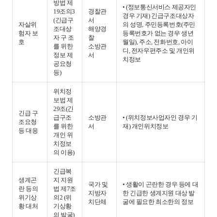
방법 제
• (정보통신서비스 제공자인
19조의3
경찰관
경우 기재) 긴급구조대상자
(긴급구
서
자살위
의 성명, 주민등록번호(주민
조대상
해양경
험자 보
등록번호가 없는 경우 생년
자 구 조
찰
호
월일), 주소, 전화번호, 아이
를 위한
소방관
디, 전자우편주소 및 개인위
정보 제
서
치정보
공요청
등)
위치정
보법 제
29조(긴
긴급 구
급구조
소방관
• (위치정보사업자인 경우 기
조요청
를 위한
서
재) 개인위치정보
등 대응
개인 위
치정보
의 이용)
긴급복
생계곤
지 지원
국가 및
• 생활이 곤란한 경우 등에 대
란 등의
법 제7조
지방자
한 긴급한 생계지원 대상 발
위기상
의2 (위
치단체
굴에 필요한 최소한의 정보
황 대처
기상황
의 발굴)