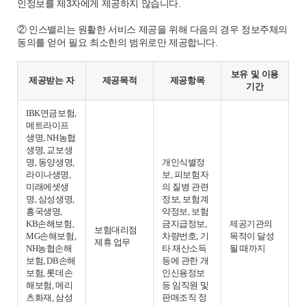
인정보를 제3자에게 제공하지 않습니다.
② 인스밸리는 원활한 서비스 제공을 위해 다음의 경우 정보주체의
동의를 얻어 필요 최소한의 범위로만 제공합니다.
보유 및 이용
제공받는 자
제공목적
제공항목
기간
IBK연금보험,
메트라이프
생명, NH농협
생명, 교보생
명, 동양생명,
개인식별정
라이나생명,
보, 피보험자
미래에셋생
의 질병 관련
명, 삼성생명,
정보, 보험계
흥국생명,
약정보, 보험
KB손해보험,
금지급정보,
제공기관의
보험대리점
MG손해보험,
차량번호, 기
목적이 달성
제휴 업무
NH농협손해
타 재산소득
될 때까지
보험, DB손해
등에 관한 개
보험, 롯데손
인신용정보
해보험, 메리
등 임직원 및
츠화재, 삼성
판매조직 정