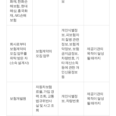
화재, 한화손
보
해보험, 현대
해상, 흥국화
재, AIG손해
보험
개인식별정
보, 피보험자
의 질병 관련
회사로부터
정보, 보험계
보험계약의
약정보, 보험
제공기관의
보험계약의
모집 업무를
금지급정보,
목적이 달성
모집 업무
위탁 받은 자
차량번호, 기
될 때까지
(소속 설계사)
타 재산소득
등에 관한 개
인신용정보
등
자동차보험
료율, 가입 경
제공기관의
력 조회, 교통
개인식별정
보험개발원
목적이 달성
법규위반사
보, 차량번호
될 때까지
실 및 사고 조
회