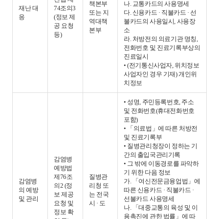
책본부
나. 교통카드의 사용명세
재난 대
74조의3
또는 지
다. 신용카드 · 직불카드 · 선
응
(정보 제
역대책
불카드의 사용일시, 사용장
공 요청
본부
소
등)
라. 처방전의 의료기관 명칭,
전화번호 및 진료기록부상의
진료일시
• (전기통신사업자, 위치정보
사업자인 경우 기재) 개인위
치정보
• 성명, 주민등록번호, 주소
및 전화번호(휴대전화번호
포함)
• 「의료법」에 따른 처방전
및 진료기록부
• 질병관리청장이 정하는 기
간의 출입국관리기록
감염병
• 그 밖에 이동경로를 파악하
예방법
기 위한 다음 정보
제76조
질병관
감염병
가. 「여신전문금융업법」에
의2 (정
리청 또
의 예방
따른 신용카드 · 직불카드 ·
보 제공
는 전국
및 관리
선불카드 사용명세
요청 및
시 · 도
나. 「대중교통의 육성 및 이
정보 확
용촉진에 관한 법률」에 따