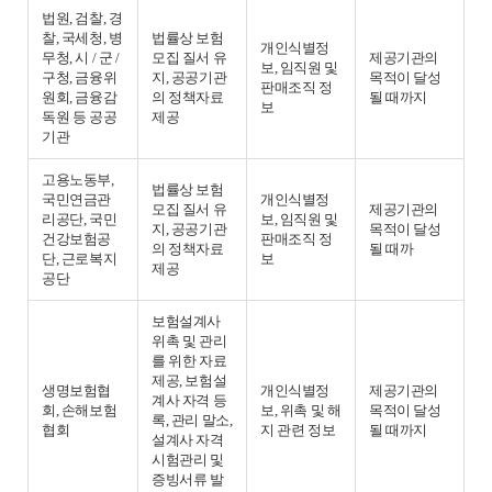
법원, 검찰, 경
찰, 국세청, 병
법률상 보험
개인식별정
무청, 시 / 군 /
모집 질서 유
제공기관의
보, 임직원 및
구청, 금융위
지, 공공기관
목적이 달성
판매조직 정
원회, 금융감
의 정책자료
될 때까지
보
독원 등 공공
제공
기관
고용노동부,
법률상 보험
국민연금관
개인식별정
모집 질서 유
제공기관의
리공단, 국민
보, 임직원 및
지, 공공기관
목적이 달성
건강보험공
판매조직 정
의 정책자료
될 때까
단, 근로복지
보
제공
공단
보험설계사
위촉 및 관리
를 위한 자료
제공, 보험설
생명보험협
개인식별정
제공기관의
계사 자격 등
회, 손해보험
보, 위촉 및 해
목적이 달성
록, 관리 말소,
협회
지 관련 정보
될 때까지
설계사 자격
시험관리 및
증빙서류 발