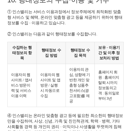
① 인스밸리는 서비스 이용과정에서 정보주체에게 최적화된 맞춤
형 서비스 및 혜택, 온라인 맞춤형 광고 등을 제공하기 위하여 행태
정보를 수집 · 이용하고 있습니다.
② 인스밸리는 다음과 같이 행태정보를 수집합니다.
수집하는 행
보유 · 이용기
행태정보 수
행태정보 수
태정보의 항
간 및 이후 정
집 방법
집 목적
목
보처리 방법
이용자의 관
홈페이지 회
이용자의 웹
이용자의 웹
심, 성향에 기
원 : 홈페이지
사이트 / 앱서
사이트 및 앱
반한 개인 맞
탈퇴 시까지
비스 방문이
방문 / 실행
춤형 상품추
정보동의고
력 및 서비스
시 자동으로
천서비스(광
객 : 동의일로
이용 이력
수집
고포함)를 제
부터 3년
공
④ 인스밸리는 온라인 맞춤형 광고 등에 필요한 최소한의 행태정보
만을 수집하며, 사상, 신념, 가족 및 친인척관계, 학력 · 병력, 기타
사회활동 경력 등 개인의 권리 · 이익이나 사생활을 뚜렷하게 침해