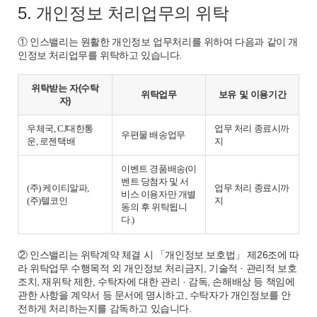
5. 개인정보 처리업무의 위탁
① 인스밸리는 원활한 개인정보 업무처리를 위하여 다음과 같이 개
인정보 처리업무를 위탁하고 있습니다.
위탁받는 자(수탁
위탁업무
보유 및 이용기간
자)
우체국, CJ대한통
업무 처리 종료시까
우편물 배송업무
운, 로젠택배
지
이벤트 경품배송(이
벤트 당첨자 및 서
(주) 케이티알파,
업무 처리 종료시까
비스 이용자만 개별
(주)텔코인
지
동의 후 위탁됩니
다.)
② 인스밸리는 위탁계약 체결 시 「개인정보 보호법」 제26조에 따
라 위탁업무 수행목적 외 개인정보 처리금지, 기술적 · 관리적 보호
조치, 재위탁 제한, 수탁자에 대한 관리 · 감독, 손해배상 등 책임에
관한 사항을 계약서 등 문서에 명시하고, 수탁자가 개인정보를 안
전하게 처리하는지를 감독하고 있습니다.