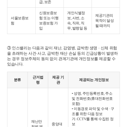
급, 보존
신원보증보
개인식별정
제공기관의
서울보증보
험 또는 이행
보, 사번, 소
목적이 달성
험
보증보험 가
속, 직위, 직
될 때까지
입
무, 발령일 등
③ 인스밸리는 다음과 같이 재난, 감염병, 급박한 생명 · 신체 위험
을 초래하는 사건·사고, 급박한 재산 손실 등의 긴급상황이 발생하
는 경우 정보주체의 동의 없이 관계기관에 개인정보를 제공할 수
있습니다.
근거법
제공 기
분류
제공되는 개인정보
령
관
• 성명, 주민등록번호, 주소
및 전화번호(휴대전화번호
포함)
• 이동경로 파악 및 수색 · 구
조를 위한 다음 정보
가. CCTV를 통해 수집된 정
재난안
중앙대
보
전법 제