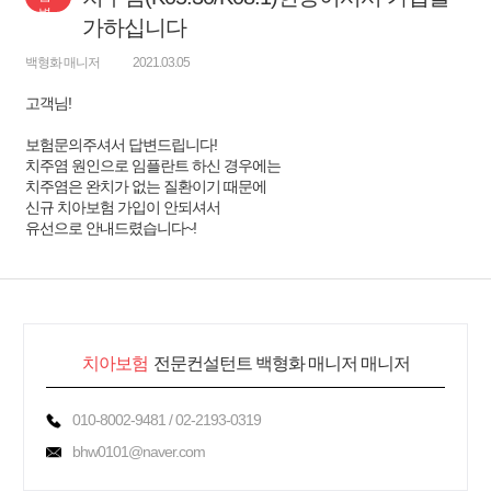
변
가하십니다
백형화 매니저
2021.03.05
고객님!
보험문의주셔서 답변드립니다!
치주염 원인으로 임플란트 하신 경우에는
치주염은 완치가 없는 질환이기 때문에
신규 치아보험 가입이 안되셔서
유선으로 안내드렸습니다~!
치아보험
전문컨설턴트 백형화 매니저 매니저
010-8002-9481 / 02-2193-0319
bhw0101@naver.com