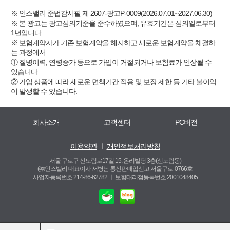
※ 인스밸리 준법감시필 제 2607-광고P-0009(2026.07.01~2027.06.30)
※ 본 광고는 광고심의기준을 준수하였으며, 유효기간은 심의일로부터
1년입니다.
※ 보험계약자가 기존 보험계약을 해지하고 새로운 보험계약을 체결하
는 과정에서
① 질병이력, 연령증가 등으로 가입이 거절되거나 보험료가 인상될 수
있습니다.
② 가입 상품에 따라 새로운 면책기간 적용 및 보장 제한 등 기타 불이익
이 발생할 수 있습니다.
회사소개
고객센터
PC버전
이용약관
ㅣ
개인정보처리방침
서울 구로구 신도림로17길 15, 온리빌딩 3층(신도림동)
(㈜인스밸리 대표이사 서병남 통신판매업신고 서울구로-0766호
사업자등록번호 214-86-62782 ㅣ
보험대리점등록번호 2001048405