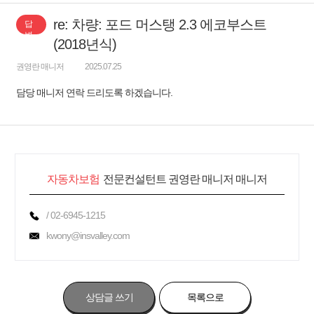
re: 차량: 포드 머스탱 2.3 에코부스트
답
변
(2018년식)
권영란 매니저
2025.07.25
담당 매니저 연락 드리도록 하겠습니다.
자동차보험
전문컨설턴트 권영란 매니저 매니저
/ 02-6945-1215
kwony@insvalley.com
상담글 쓰기
목록으로