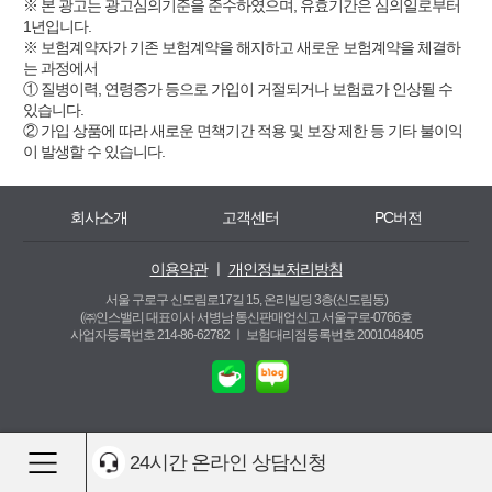
※ 본 광고는 광고심의기준을 준수하였으며, 유효기간은 심의일로부터
1년입니다.
※ 보험계약자가 기존 보험계약을 해지하고 새로운 보험계약을 체결하
는 과정에서
① 질병이력, 연령증가 등으로 가입이 거절되거나 보험료가 인상될 수
있습니다.
② 가입 상품에 따라 새로운 면책기간 적용 및 보장 제한 등 기타 불이익
이 발생할 수 있습니다.
회사소개
고객센터
PC버전
이용약관
ㅣ
개인정보처리방침
서울 구로구 신도림로17길 15, 온리빌딩 3층(신도림동)
(㈜인스밸리 대표이사 서병남 통신판매업신고 서울구로-0766호
사업자등록번호 214-86-62782 ㅣ
보험대리점등록번호 2001048405
24시간 온라인 상담신청