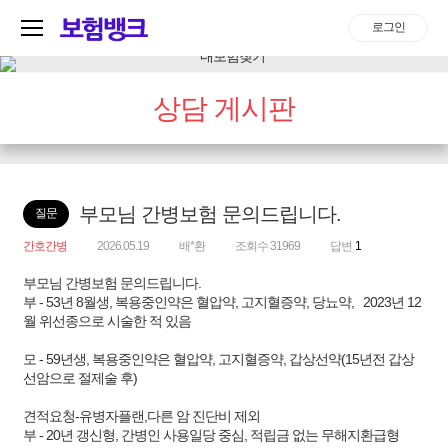
로그인
상담 게시판
부모님 간병보험 문의드립니다.
질문
간호간병
2026.05.19
배*환
조회수 31969
답변
1
부모님 간병보험 문의드립니다.
부 - 53년 8월생, 복용중인약은 혈압약, 고지혈증약, 당뇨약, 2023년 12
월 위선종으로 시술한 적 있음
모 - 59년생, 복용중인약은 혈압약, 고지혈증약, 갑상선약(15년전 갑상
선암으로 절제술 후)
견적요청-유병자플랜,다른 암 진단비 제외
부 - 20년 갱신형, 간병인 사용일당 중심, 적립금 없는 무해지환급형