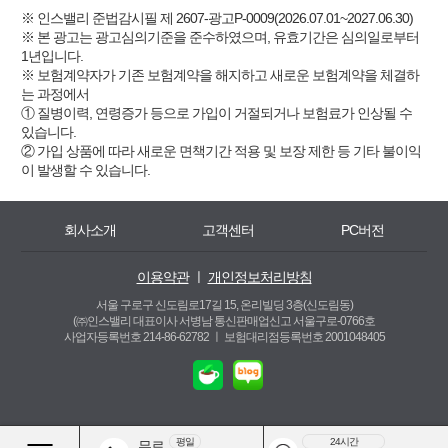
※ 인스밸리 준법감시필 제 2607-광고P-0009(2026.07.01~2027.06.30)
※ 본 광고는 광고심의기준을 준수하였으며, 유효기간은 심의일로부터
1년입니다.
※ 보험계약자가 기존 보험계약을 해지하고 새로운 보험계약을 체결하
는 과정에서
① 질병이력, 연령증가 등으로 가입이 거절되거나 보험료가 인상될 수
있습니다.
② 가입 상품에 따라 새로운 면책기간 적용 및 보장 제한 등 기타 불이익
이 발생할 수 있습니다.
회사소개
고객센터
PC버전
이용약관
ㅣ
개인정보처리방침
서울 구로구 신도림로17길 15, 온리빌딩 3층(신도림동)
(㈜인스밸리 대표이사 서병남 통신판매업신고 서울구로-0766호
사업자등록번호 214-86-62782 ㅣ
보험대리점등록번호 2001048405
평일
24시간
무료