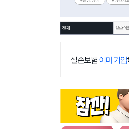
#질병/상해
#병원치
전체
실손의
실손보험
이미 가입