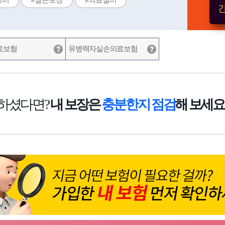
료비
#실손보장
#의료실비
간
료보험
유병력자실손의료보험
하셨다면?
내 보장은
충분한지 점검
해 보세요