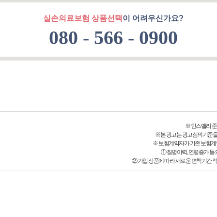
실손의료보험 상품선택
이 어려우신가요?
080 - 566 - 0900
※ 인스밸리 준법감시
※ 본 광고는 광고심의기준을
※ 보험계약자가 기존 보험계
① 질병이력, 연령증가 등
② 가입 상품에 따라 새로운 면책기간 적