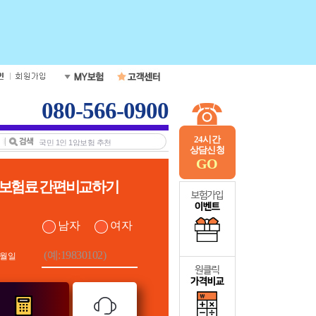
080-566-0900
24시간
상담신청
GO
보험료 간편비교하기
남자
여자
월일