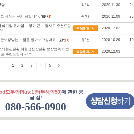
od모두암Plus:1종(무해약50)
에 관한 궁
금 점!
080-566-0900