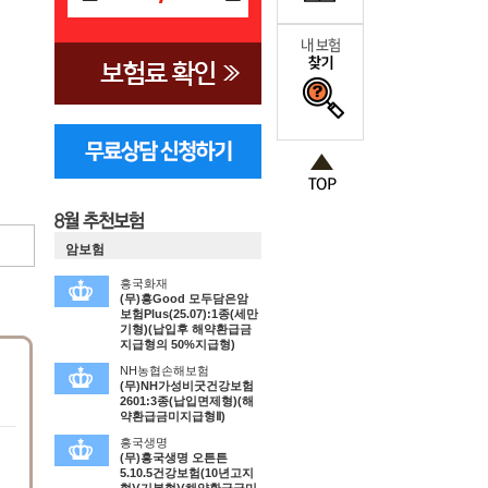
암보험
흥국화재
(무)흥Good 모두담은암
보험Plus(25.07):1종(세만
기형)(납입후 해약환급금
지급형의 50%지급형)
NH농협손해보험
(무)NH가성비굿건강보험
2601:3종(납입면제형)(해
약환급금미지급형Ⅱ)
흥국생명
(무)흥국생명 오튼튼
5.10.5건강보험(10년고지