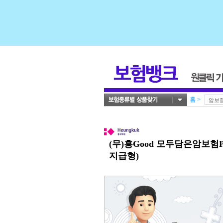
홈
>
(무)흥Good 모두담은암보험P
지급형)