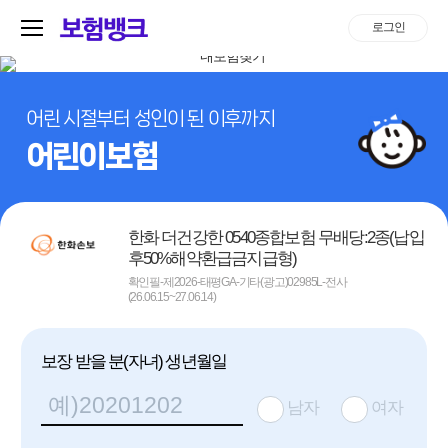
로그인
어린 시절부터 성인이 된 이후까지
어린이보험
한화 더건강한 0540종합보험 무배당:2종(납입
후50%해약환급금지급형)
확인필-제2026-태평GA-기타(광고)02985L-전사
(26.06.15~27.06.14)
보장 받을 분(자녀) 생년월일
남자
여자