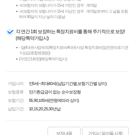
-피보험자의 보험나이가 15세 미만인 경우 : 계약일
-피보험자의 보험나이가 15세 이상인 경우 : 계약일로부터 그 날을 포함
하여 90일이 지난 날의 다음날
각 연간 1회 보장하는 특정치료비를 통해 주기적으로 보장!
(해당특약가입시)
- 암(4대유사암제외)특정치료비/4대유사암 특정치료비(암전문의료기관
Ⅱ(상급종합병원등))
(각연간1회한)(해당특약가입시)
가입나이
만5세~최대40세(납입기간별,보험기간별 상이)
보험종류
만기환급금이 없는 순수보장형
보험기간
55,90,100세(연령에따라 상이)
납입기간
10,15,20,25,30년납
보장내용
가입시 알아둘 사항