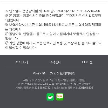
※ 인스밸리 준법감시필 제 2607-광고P-0009(2026.07.01~2027.06.30)
※ 본 광고는 광고심의기준을 준수하였으며, 유효기간은 심의일로부터
1년입니다.
※ 보험계약자가 기존 보험계약을 해지하고 새로운 보험계약을 체결하
는 과정에서
① 질병이력, 연령증가 등으로 가입이 거절되거나 보험료가 인상될 수
있습니다.
② 가입 상품에 따라 새로운 면책기간 적용 및 보장 제한 등 기타 불이익
이 발생할 수 있습니다.
회사소개
고객센터
PC버전
이용약관
ㅣ
개인정보처리방침
서울 구로구 신도림로17길 15, 온리빌딩 3층(신도림동)
(㈜인스밸리 대표이사 서병남 통신판매업신고 서울구로-0766호
사업자등록번호 214-86-62782 ㅣ
보험대리점등록번호 2001048405