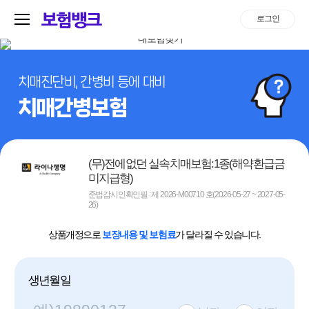
로그인
치매진단비, 간병비 등에 대비
치매간병보험
(무)전에없던 실속치매보험:1종(해약환급금
미지급형)
준법감시인확인필 : 제 2026-M00710 호(2026-05-27 ~ 2027-05-
26)
상품개정으로
보장내용 및 보험료
가 달라질 수 있습니다.
생년월일