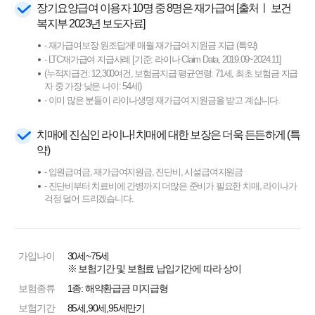
장기요양급여 이용자 10명 중 8명은 재가급여 [출처ㅣ 보건
복지부 2023년 보도자료]
- 재가급여보장 원조답게! 매월 재가급여 지원금 지급 (특약)
- LTC재가급여 지급사례 [기준: 라이나 Claim Data, 2019.09~2024.11]
(누적지급건: 12,300여건, 보험금지급 평균연령: 71세, 최초 보험금 지급
자 중 가장 낮은 나이: 54세)
- 이미 많은 분들이 라이나생명 재가급여 지원금을 받고 계십니다.
치매에 진심인 라이나! 치매에 대한 보장은 더욱 든든하게 (특
약)
- 입원급여금, 재가급여지원금, 진단비, 시설급여지원금
- 진단비부터 치료비에 간병까지 더많은 준비가 필요한 치매, 라이나가
걱정 덜어 드리겠습니다.
가입나이
30세~75세
※ 보험기간 및 보험료 납입기간에 따라 상이
보험종류
1종: 해약환급금 미지급형
보험기간
85세,90세,95세만기