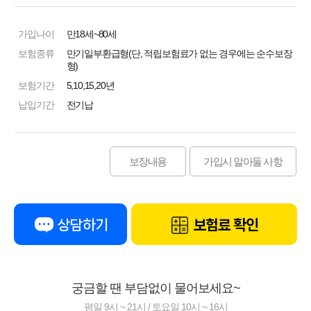
가입나이
만18세~80세
보험종류
만기일부환급형(단, 적립보험료가 없는 경우에는 순수보장
형)
보험기간
5,10,15,20년
납입기간
전기납
보장내용
가입시 알아둘 사항
상담하기
보험료 확인
궁금할 땐 부담없이 물어보세요~
평일 9시 ~ 21시 / 토요일 10시 ~ 16시