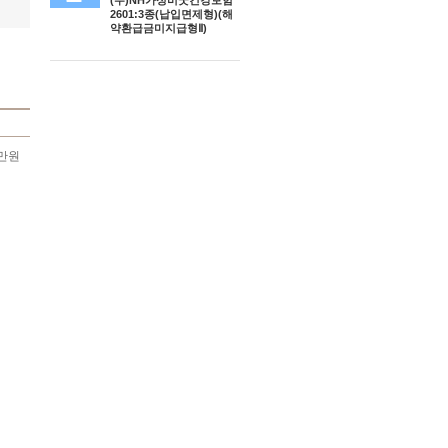
(무)NH가성비굿건강보험
2601:3종(납입면제형)(해
약환급금미지급형Ⅱ)
 만원