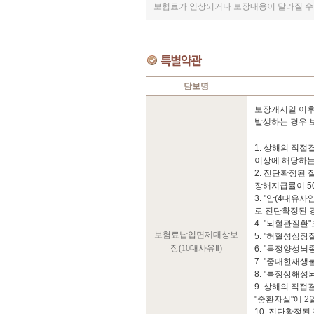
보험료가 인상되거나 보장내용이 달라질 수
담보명
보장개시일 이후
발생하는 경우 보
1. 상해의 직
이상에 해당하는
2. 진단확정된
장해지급률이 5
3. "암(4대유
로 진단확정된 
4. "뇌혈관질환
보험료납입면제대상보
5. "허혈성심
장(10대사유Ⅱ)
6. "특정양성
7. "중대한재
8. "특정상해
9. 상해의 직
"중환자실"에 
10. 진단확정된