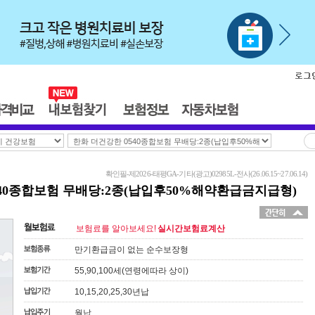
확인필-제2026-태평GA-기타(광고)02985L-전사(26.06.15~27.06.14)
540종합보험 무배당:2종(납입후50%해약환급금지급형)
보험료를 알아보세요!
실시간보험료계산
만기환급금이 없는 순수보장형
55,90,100세(연령에따라 상이)
10,15,20,25,30년납
월납