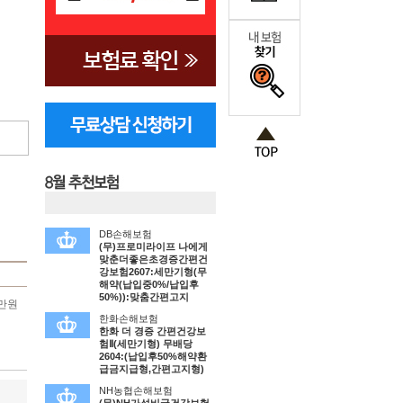
DB손해보험
(무)프로미라이프 나에게
맞춘더좋은초경증간편건
강보험2607:세만기형(무
해약(납입중0%/납입후
50%)):맞춤간편고지
 만원
한화손해보험
한화 더 경증 간편건강보
험Ⅱ(세만기형) 무배당
2604:(납입후50%해약환
급금지급형,간편고지형)
NH농협손해보험