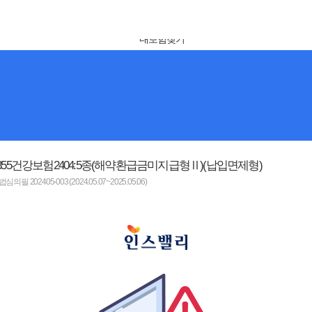
355건강보험2404:5종(해약환급금미지급형Ⅱ)(납입면제형)
202405-003 (2024.05.07~2025.05.06)