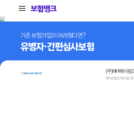
기존 보험가입이 어려웠다면?
유병자·간편심사보험
(무)NH헤아림
NH농협손해보험 준법심의필 