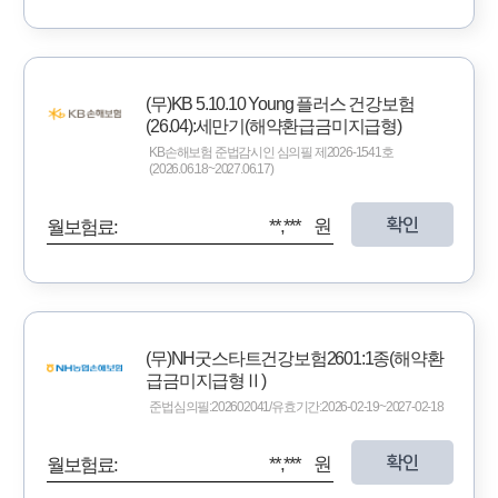
(무)KB 5.10.10 Young 플러스 건강보험
(26.04):세만기(해약환급금미지급형)
KB손해보험 준법감시인 심의필 제2026-1541호
(2026.06.18~2027.06.17)
확인
**,*** 원
월보험료:
(무)NH굿스타트건강보험2601:1종(해약환
급금미지급형Ⅱ)
준법심의필:202602041/유효기간:2026-02-19~2027-02-18
확인
**,*** 원
월보험료: