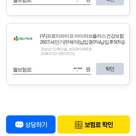
월보험료:
(무)프로미라이프 아이러브플러스건강보험
2607:세만기(무해약(납입중0%/납입후50%))
준법감시인확인필_제2026-14931호
(2026.07.22~2027.07.21)
확인
**,*** 원
월보험료:
상담하기
보험료 확인