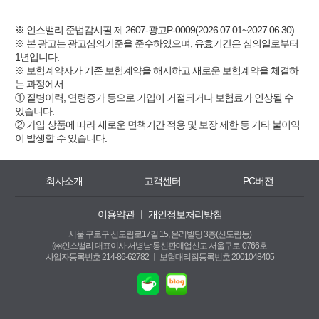
※ 인스밸리 준법감시필 제 2607-광고P-0009(2026.07.01~2027.06.30)
※ 본 광고는 광고심의기준을 준수하였으며, 유효기간은 심의일로부터
1년입니다.
※ 보험계약자가 기존 보험계약을 해지하고 새로운 보험계약을 체결하
는 과정에서
① 질병이력, 연령증가 등으로 가입이 거절되거나 보험료가 인상될 수
있습니다.
② 가입 상품에 따라 새로운 면책기간 적용 및 보장 제한 등 기타 불이익
이 발생할 수 있습니다.
회사소개
고객센터
PC버전
이용약관
ㅣ
개인정보처리방침
서울 구로구 신도림로17길 15, 온리빌딩 3층(신도림동)
(㈜인스밸리 대표이사 서병남 통신판매업신고 서울구로-0766호
사업자등록번호 214-86-62782 ㅣ
보험대리점등록번호 2001048405