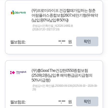
(무)프로미라이프 건강할때가입하는 청춘
어람플러스종합보험2607:세만기형(무해약
(납입중0%/납입후50%))
준법감시인확인필_제2026-14861호
(2026.07.20~2027.07.19)
확인
**,*** 원
월보험료:
(무)흥Good The건강한0550종합보험
(25.09):2종(납입후 해약환급금지급형의
50%지급형)
준법감시인 확인필L250930-09-109 (2025-09-30 ~ 2026-09-
29)
확인
**,*** 원
월보험료: