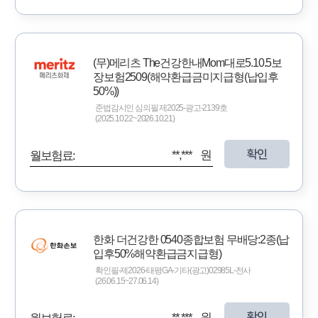
(무)메리츠 The건강한내Mom대로5.10.5보
장보험2509(해약환급금미지급형(납입후
50%))
준법감시인 심의필 제2025-광고-2139호
(2025.10.22~2026.10.21)
확인
**,*** 원
월보험료:
한화 더건강한 0540종합보험 무배당:2종(납
입후50%해약환급금지급형)
확인필-제2026-태평GA-기타(광고)02985L-전사
(26.06.15~27.06.14)
확인
**,*** 원