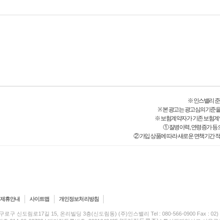
※ 인스밸리 준법감시
※ 본 광고는 광고심의기준을
※ 보험계약자가 기존 보험계
① 질병이력, 연령증가 등
② 가입 상품에 따라 새로운 면책기간 적
제휴안내
사이트맵
개인정보처리방침
구로구 신도림로17길 15, 온리빌딩 3층(신도림동) (주)인스밸리 Tel : 080-566-0900 Fax : 02) 5