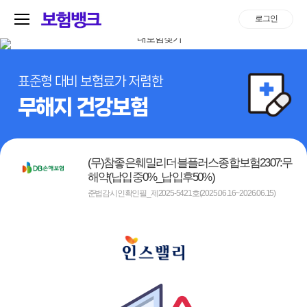
로그인
표준형 대비 보험료가 저렴한
무해지 건강보험
(무)참좋은훼밀리더블플러스종합보험2307:무
해약(납입중0%_납입후50%)
준법감시인확인필_제2025-5421호(2025.06.16~2026.06.15)