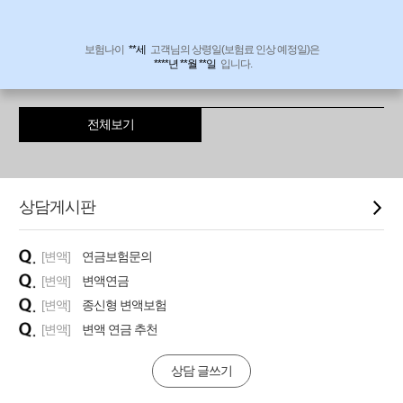
보험나이
**세
고객님의 상령일(보험료 인상 예정일)은
****년 **월 **일
입니다.
전체보기
상담게시판
[변액]
연금보험문의
[변액]
변액연금
[변액]
종신형 변액보험
[변액]
변액 연금 추천
상담 글쓰기