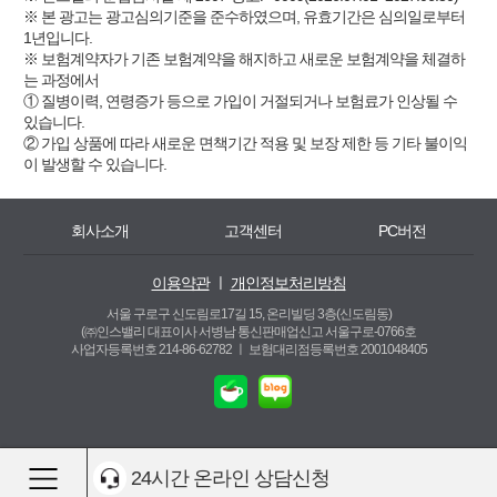
※ 본 광고는 광고심의기준을 준수하였으며, 유효기간은 심의일로부터
1년입니다.
※ 보험계약자가 기존 보험계약을 해지하고 새로운 보험계약을 체결하
는 과정에서
① 질병이력, 연령증가 등으로 가입이 거절되거나 보험료가 인상될 수
있습니다.
② 가입 상품에 따라 새로운 면책기간 적용 및 보장 제한 등 기타 불이익
이 발생할 수 있습니다.
회사소개
고객센터
PC버전
이용약관
ㅣ
개인정보처리방침
서울 구로구 신도림로17길 15, 온리빌딩 3층(신도림동)
(㈜인스밸리 대표이사 서병남 통신판매업신고 서울구로-0766호
사업자등록번호 214-86-62782 ㅣ
보험대리점등록번호 2001048405
24시간 온라인 상담신청