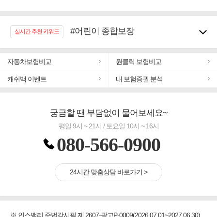
#어린이 종합보장
실시간 추천 키워드
#임플란트, 치아치료보장
#노후대비 연금재테크!
자동차보험비교
원클릭 보험비교
#우리집 화재, 도난대비
#추천골프보험
캐쉬백 이벤트
내 보험증권 분석
#바뀌기전에 4세대 가입
#무해지 건강보험
궁금할 땐 부담없이 물어보세요~
#교통사고대비 운전자보험
평일 9시 ~ 21시 / 토요일 10시 ~ 16시
080-566-0900
24시간 맞춤상담 바로가기 >
※ 인스밸리 준법감시필 제 2607-광고P-0009(2026.07.01~2027.06.30)