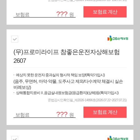
보험료 계산
???
보험료
원
(무)프로미라이프 참좋은운전자상해보험
2607
예상치 못한 운전자 중과실의 형사적 책임 보장!(특약가입시)
(음주, 무면허, 마약·약물, 도주사고 제외/다수계약 체결시 실손
비례보상)
상해통합치료비Ⅱ,응급실내원보험금(응급환자)(상해)등(특약가입시)
준법감시인확인필_제2026-14896호(2026.07.22~2027.07.21)
보험료 계산
???
보험료
원