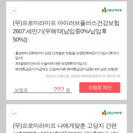
(무)프로미라이프 아이러브플러스건강보험
2607:세만기(무해약(납입중0%/납입후
50%))
출생부터 100세까지 성장 단계별로 위험을 보장!(100세만기가입시,특약가
입시)
3대질병진단비와 수술비에 대한 보장!(특약가입시)
해약환급금 미지급제도 도입에 따른 해약환급금지급형 대비 낮은 보험료!
준법감시인확인필_제2026-14931호(2026.07.22~2027.07.21)
보험료 계산
???
보험료
원
(무)프로미라이프 나에게맞춘 고당지 간편