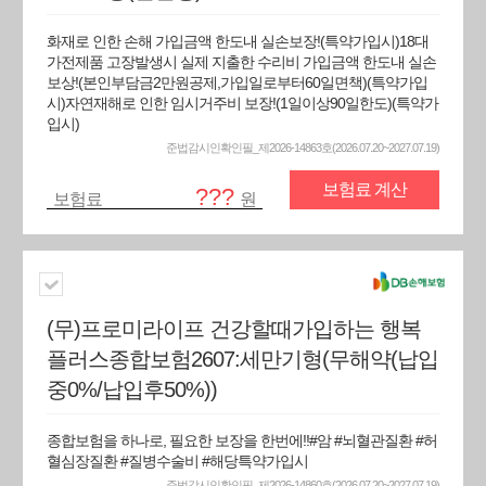
화재로 인한 손해 가입금액 한도내 실손보장!(특약가입시)18대
가전제품 고장발생시 실제 지출한 수리비 가입금액 한도내 실손
보상!(본인부담금2만원공제,가입일로부터60일면책)(특약가입
시)자연재해로 인한 임시거주비 보장!(1일이상90일한도)(특약가
입시)
준법감시인확인필_제2026-14863호(2026.07.20~2027.07.19)
보험료 계산
???
보험료
원
(무)프로미라이프 건강할때가입하는 행복
플러스종합보험2607:세만기형(무해약(납입
중0%/납입후50%))
종합보험을 하나로, 필요한 보장을 한번에!!#암 #뇌혈관질환 #허
혈심장질환 #질병수술비 #해당특약가입시
준법감시인확인필_제2026-14860호(2026.07.20~2027.07.19)