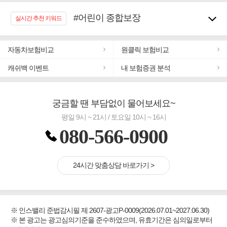
#어린이 종합보장
실시간 추천 키워드
#임플란트, 치아치료보장
#노후대비 연금재테크!
#우리집 화재, 도난대비
자동차보험비교
원클릭 보험비교
#추천골프보험
캐쉬백 이벤트
내 보험증권 분석
#바뀌기전에 4세대 가입
#무해지 건강보험
#교통사고대비 운전자보험
궁금할 땐 부담없이 물어보세요~
평일 9시 ~ 21시 / 토요일 10시 ~ 16시
080-566-0900
24시간 맞춤상담 바로가기 >
※ 인스밸리 준법감시필 제 2607-광고P-0009(2026.07.01~2027.06.30)
※ 본 광고는 광고심의기준을 준수하였으며, 유효기간은 심의일로부터