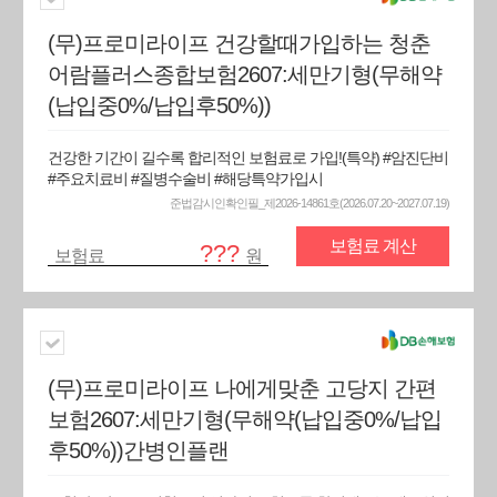
(무)프로미라이프 건강할때가입하는 청춘
어람플러스종합보험2607:세만기형(무해약
(납입중0%/납입후50%))
건강한 기간이 길수록 합리적인 보험료로 가입!(특약) #암진단비
#주요치료비 #질병수술비 #해당특약가입시
준법감시인확인필_제2026-14861호(2026.07.20~2027.07.19)
보험료 계산
???
보험료
원
(무)프로미라이프 나에게맞춘 고당지 간편
보험2607:세만기형(무해약(납입중0%/납입
후50%))간병인플랜