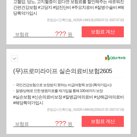
고혈압, 당뇨, 고지혈증이 없다면 보험료를 할인해주는 새로워진
간편건강보험 #고당지 #암진단비 #주요치료비 #질병수술비 #해
당특약가입시
준법감시인확인필_제2026-14901호(2026.07.21~2027.07.20)
보험료 계산
???
보험료
원
(무)프로미라이프 실손의료비보험2605
국민건강보험으로 보장받지 못하는 비급여항목 보장 (특약가입시)
질병/상해로 인한 병원치료를 재가입을 통해 100세까지 보장
#실손보험 #신손의료비보장 #질병급여의료비 #상해급여의료비
#해당특약가입시
준법감시인확인필_제2026-14864호(2026.07.20~2027.07.19)
보험료 계산
???
보험료
원