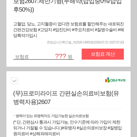
보험2607:세만기형(무해약(납입중0%/납입
후50%))
고혈압, 당뇨, 고지혈증이 없다면 보험료를 할인해주는 새로워진
간편건강보험 #고당지 #암진단비 #주요치료비 #질병수술비 #해
당특약가입시
준법감시인확인필_제2026-14900호(2026.07.21~2027.07.20)
보험료 계산
???
보험료
원
(무)프로미라이프 간편실손의료비보험(유
병력자용)2607
병력이 있는 유병력자도 가입가능한 실손의료보험
(* 단, 간편심사 통과시 가입가능, 인수기준에 따라 가입이 제한
되거나 거절될 수 있습니다.)#유병자 #실손의료비보장 #질병입
원의료비 #상해외래의료비