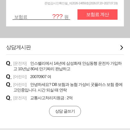
준법감시인확인필_제2026-14859호(2026.07.20~2027.07.19)
보험료 계산
???
보험료
원
상담게시판
[운전자]
인스밸리에서 14년에 삼성화재 안심동행 운전자 가입하
고 10년납 80세 만기짜리 완납하고
[어린이]
20070907 여
[어린이]
안녕하세요? DB 보험과 농협 가성비 굿플러스 보험 중에
고민중입니다. 시간 되실 때 연락
[운전자]
교통사고처리지원금 : 2억
상담 글쓰기