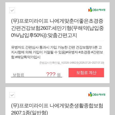
(무)프로미라이프 나에게맞춘더좋은초경증
간편건강보험2607:세만기형(무해약(납입중
0%/납입후50%)):맞춤간편고지
유병자도 간편심사 통과시 가입 가능한 간편 건강보험!(다른 고
지사항에 의해 가입이 거절될 수 있음)#유병자 #초경증 #간편보
험 #해당특약가입시
준법감시인확인필_제2026-14862호(2026.07.20~2027.07.19)
보험료 계산
???
보험료
원
(무)프로미라이프 나에게맞춘생활종합보험
2607:1종(일반형)