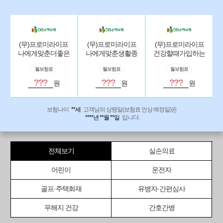
(무)프로미라이프
(무)프로미라이프
(무)프로미라이프
나에게맞춘더좋은
나에게맞춘생활종
건강할때가입하는
초경증간편건강보
합보험2607:1종(일
행복플러스종합보
월보험료
월보험료
월보험료
험2607:세만기형
반형)
험2607:세만기형
(무해약(납입중0%/
(무해약(납입중0%/
???
???
???
원
원
원
납입후50%)):맞춤
납입후50%))
간편고지
보험나이
**세
고객님의 상령일(보험료 인상 예정일)은
****년 **월 **일
입니다.
전체보기
실손의료
어린이
운전자
골프·주택화재
유병자·간편심사
무해지 건강
간호간병