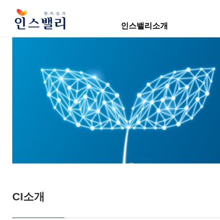
인스밸리소개
CI소개