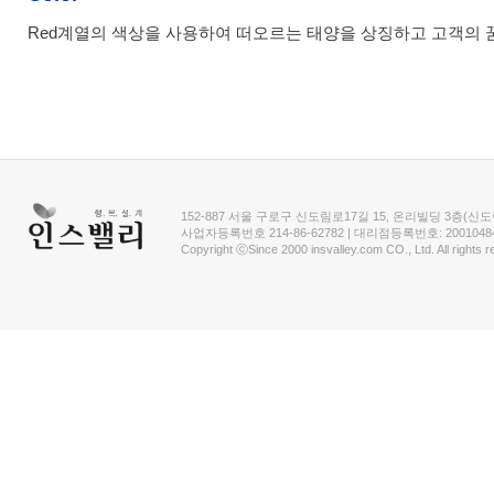
Red계열의 색상을 사용하여 떠오르는 태양을 상징하고 고객의 
152-887 서울 구로구 신도림로17길 15, 온리빌딩 3층(신도림동) (주
사업자등록번호 214-86-62782 | 대리점등록번호: 20010
Copyright ⓒSince 2000 insvalley.com CO., Ltd. All rights